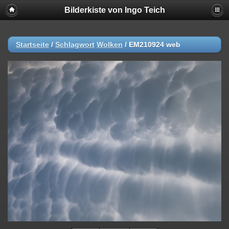
Bilderkiste von Ingo Teich
Startseite
/
Schlagwort
Wolken
/
EM210924 web