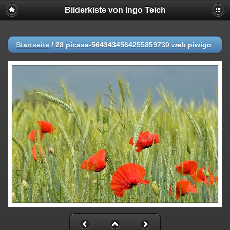
Bilderkiste von Ingo Teich
Startseite
/
28 picasa-5643434564255859730 web piwigo