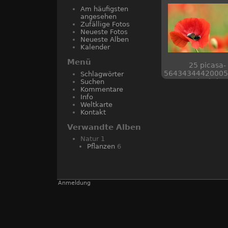
Am häufigsten
angesehen
Zufällige Fotos
Neueste Fotos
Neueste Alben
Kalender
Menü
25 picasa-
56434344420005
Schlagwörter
web piwigo
Suchen
Kommentare
Info
Weltkarte
Kontakt
Verwandte Alben
Natur
1
Pflanzen
6
Anmeldung