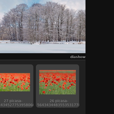
diashow
27 picasa-
26 picasa-
3434527753958066
5643434483553531778
web piwigo
web piwigo