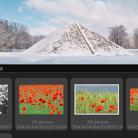
d
29 picasa-
28 picasa-
95074
5643434616202552642
5643434564255859730
564
web piwigo
web piwigo