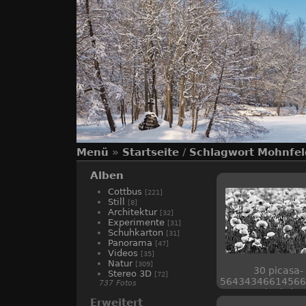
Menü
»
Startseite
/
Schlagwort
Mohnfel
Alben
Cottbus
[221]
Still
[8]
Architektur
[32]
Experimente
[31]
Schuhkarton
[31]
Panorama
[47]
Videos
[35]
Natur
[309]
30 picasa-
Stereo 3D
[72]
56434346614566
737 Fotos
web piwigo
Erweitert