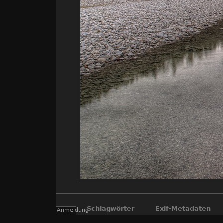
Schlagwörter
Exif-Metadaten
Anmeldung
B307
,