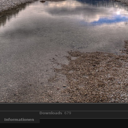
Downloads
679
Informationen
Bayern
,
Berge
,
Fall
,
Gebirge
,
HDR
,
Isar
,
Landschaft
,
Stausee
,
Syl