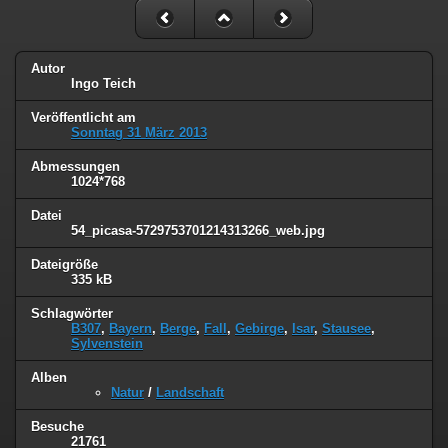
Autor
Ingo Teich
Veröffentlicht am
Sonntag 31 März 2013
Abmessungen
1024*768
Datei
54_picasa-5729753701214313266_web.jpg
Dateigröße
335 kB
Schlagwörter
B307
,
Bayern
,
Berge
,
Fall
,
Gebirge
,
Isar
,
Stausee
,
Sylvenstein
Alben
Natur
/
Landschaft
Besuche
21761