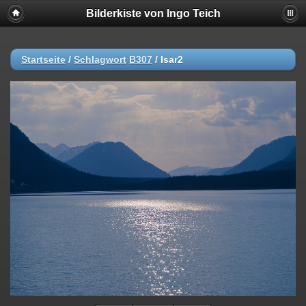
Bilderkiste von Ingo Teich
Startseite
/
Schlagwort
B307
/
Isar2