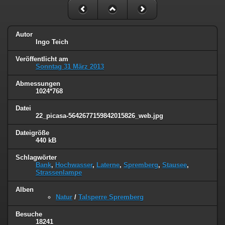
Autor
Ingo Teich
Veröffentlicht am
Sonntag 31 März 2013
Abmessungen
1024*768
Datei
22_picasa-5642677159842015826_web.jpg
Dateigröße
440 kB
Schlagwörter
Bank
,
Hochwasser
,
Laterne
,
Spremberg
,
Stausee
,
Strassenlampe
Alben
Natur
/
Talsperre Spremberg
Besuche
18241