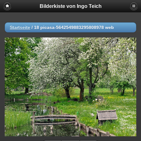
Bilderkiste von Ingo Teich
Startseite
/
18 picasa-5642549883295808978 web