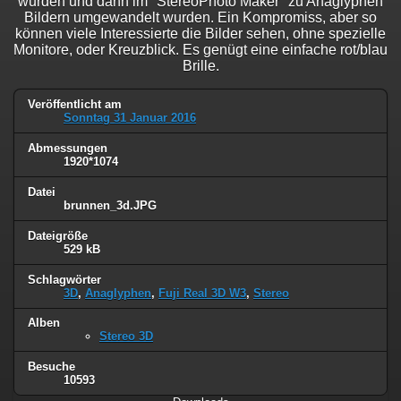
wurden und dann im "StereoPhoto Maker" zu Anaglyphen
Bildern umgewandelt wurden. Ein Kompromiss, aber so
können viele Interessierte die Bilder sehen, ohne spezielle
Monitore, oder Kreuzblick. Es genügt eine einfache rot/blau
Brille.
Veröffentlicht am
Sonntag 31 Januar 2016
Abmessungen
1920*1074
Datei
brunnen_3d.JPG
Dateigröße
529 kB
Schlagwörter
3D
,
Anaglyphen
,
Fuji Real 3D W3
,
Stereo
Alben
Stereo 3D
Besuche
10593