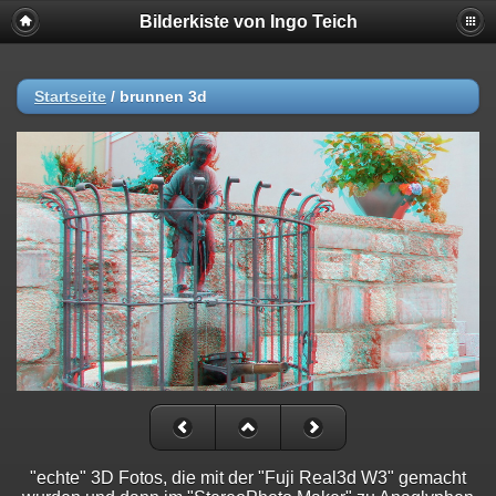
Bilderkiste von Ingo Teich
Startseite
/
brunnen 3d
"echte" 3D Fotos, die mit der "Fuji Real3d W3" gemacht