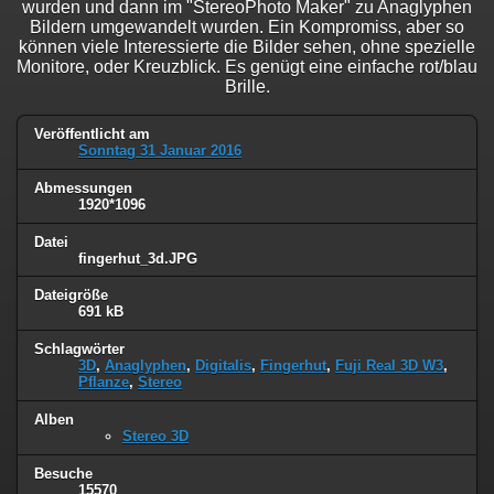
wurden und dann im "StereoPhoto Maker" zu Anaglyphen
Bildern umgewandelt wurden. Ein Kompromiss, aber so
können viele Interessierte die Bilder sehen, ohne spezielle
Monitore, oder Kreuzblick. Es genügt eine einfache rot/blau
Brille.
Veröffentlicht am
Sonntag 31 Januar 2016
Abmessungen
1920*1096
Datei
fingerhut_3d.JPG
Dateigröße
691 kB
Schlagwörter
3D
,
Anaglyphen
,
Digitalis
,
Fingerhut
,
Fuji Real 3D W3
,
Pflanze
,
Stereo
Alben
Stereo 3D
Besuche
15570