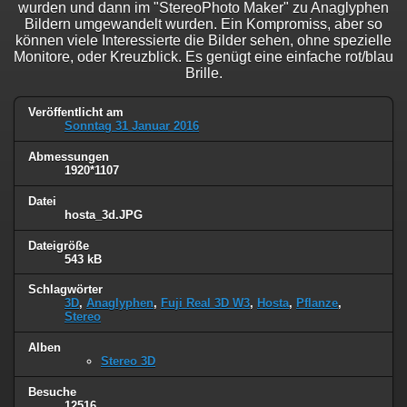
wurden und dann im "StereoPhoto Maker" zu Anaglyphen
Bildern umgewandelt wurden. Ein Kompromiss, aber so
können viele Interessierte die Bilder sehen, ohne spezielle
Monitore, oder Kreuzblick. Es genügt eine einfache rot/blau
Brille.
Veröffentlicht am
Sonntag 31 Januar 2016
Abmessungen
1920*1107
Datei
hosta_3d.JPG
Dateigröße
543 kB
Schlagwörter
3D
,
Anaglyphen
,
Fuji Real 3D W3
,
Hosta
,
Pflanze
,
Stereo
Alben
Stereo 3D
Besuche
12516