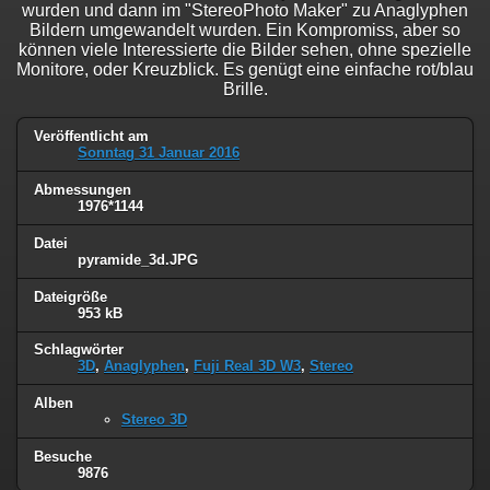
wurden und dann im "StereoPhoto Maker" zu Anaglyphen
Bildern umgewandelt wurden. Ein Kompromiss, aber so
können viele Interessierte die Bilder sehen, ohne spezielle
Monitore, oder Kreuzblick. Es genügt eine einfache rot/blau
Brille.
Veröffentlicht am
Sonntag 31 Januar 2016
Abmessungen
1976*1144
Datei
pyramide_3d.JPG
Dateigröße
953 kB
Schlagwörter
3D
,
Anaglyphen
,
Fuji Real 3D W3
,
Stereo
Alben
Stereo 3D
Besuche
9876