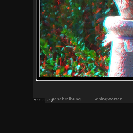
Beschreibung
Schlagwörter
Anmeldung
"echte" 3D Fotos, die mit der "Fuji R
Kompromiss, aber so können viele Inter