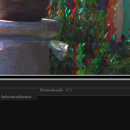
Downloads
413
Informationen
eal3d W3" gemacht wurden und dann im "StereoPhoto Maker" zu Anag
essierte die Bilder sehen, ohne spezielle Monitore, oder Kreuzblick. E
3D
,
Anaglyphen
,
Fuji Real 3D W3
,
Stereo