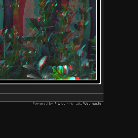
Powered by
Piwigo
- Kontakt
Webmaster
lyphen Bildern umgewandelt wurden. Ein
s genügt eine einfache rot/blau Brille.