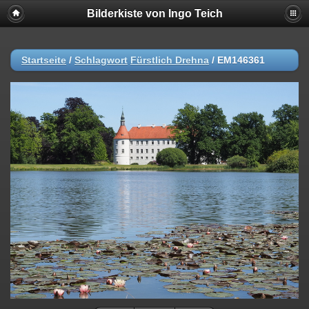
Bilderkiste von Ingo Teich
Startseite
/
Schlagwort
Fürstlich Drehna
/
EM146361