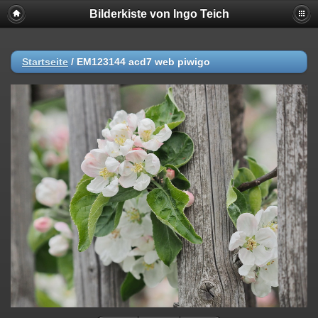
Bilderkiste von Ingo Teich
Startseite
/
EM123144 acd7 web piwigo