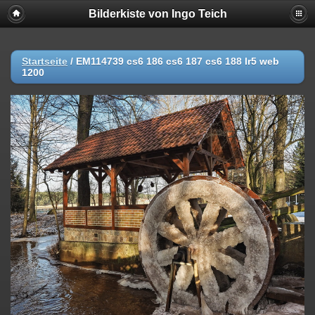
Bilderkiste von Ingo Teich
Startseite
/
EM114739 cs6 186 cs6 187 cs6 188 lr5 web
1200