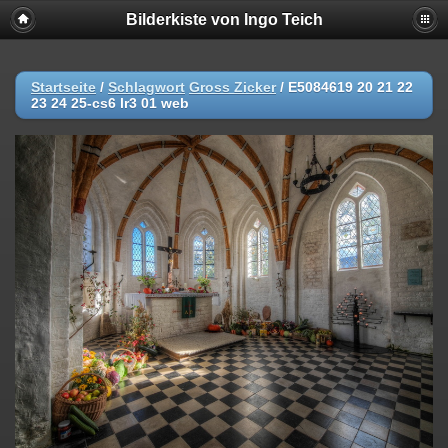
Bilderkiste von Ingo Teich
Startseite
/
Schlagwort
Gross Zicker
/
E5084619 20 21 22
23 24 25-cs6 lr3 01 web