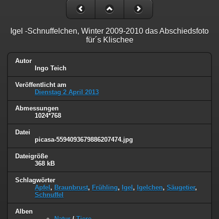
Igel -Schnuffelchen, Winter 2009-2010 das Abschiedsfoto
für´s Klischee
Autor
Ingo Teich
Veröffentlicht am
Dienstag 2 April 2013
Abmessungen
1024*768
Datei
picasa-5594093679886207474.jpg
Dateigröße
368 kB
Schlagwörter
Apfel
,
Braunbrust
,
Frühling
,
Igel
,
Igelchen
,
Säugetier
,
Schnuffel
Alben
Natur
/
Tiere