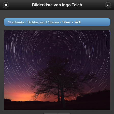
Bilderkiste von Ingo Teich
Startseite
/
Schlagwort
Sterne
/
Sternstrich