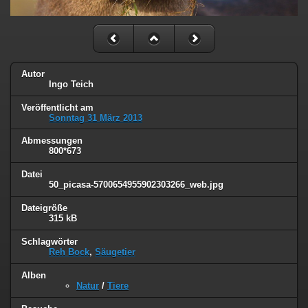
Autor
Ingo Teich
Veröffentlicht am
Sonntag 31 März 2013
Abmessungen
800*673
Datei
50_picasa-5700654955902303266_web.jpg
Dateigröße
315 kB
Schlagwörter
Reh Bock
,
Säugetier
Alben
Natur
/
Tiere