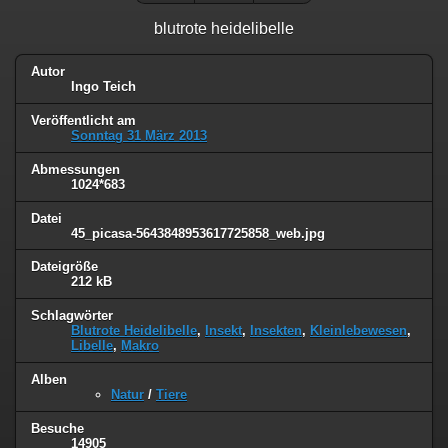
blutrote heidelibelle
Autor
Ingo Teich
Veröffentlicht am
Sonntag 31 März 2013
Abmessungen
1024*683
Datei
45_picasa-5643848953617725858_web.jpg
Dateigröße
212 kB
Schlagwörter
Blutrote Heidelibelle
,
Insekt
,
Insekten
,
Kleinlebewesen
,
Libelle
,
Makro
Alben
Natur
/
Tiere
Besuche
14905