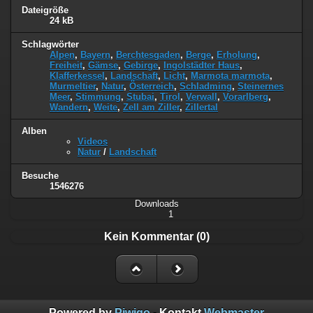
Dateigröße
24 kB
Schlagwörter
Alpen
,
Bayern
,
Berchtesgaden
,
Berge
,
Erholung
,
Freiheit
,
Gämse
,
Gebirge
,
Ingolstädter Haus
,
Klafferkessel
,
Landschaft
,
Licht
,
Marmota marmota
,
Murmeltier
,
Natur
,
Österreich
,
Schladming
,
Steinernes
Meer
,
Stimmung
,
Stubai
,
Tirol
,
Verwall
,
Vorarlberg
,
Wandern
,
Weite
,
Zell am Ziller
,
Zillertal
Alben
Videos
Natur
/
Landschaft
Besuche
1546276
Downloads
1
Kein Kommentar (0)
Powered by
Piwigo
- Kontakt
Webmaster