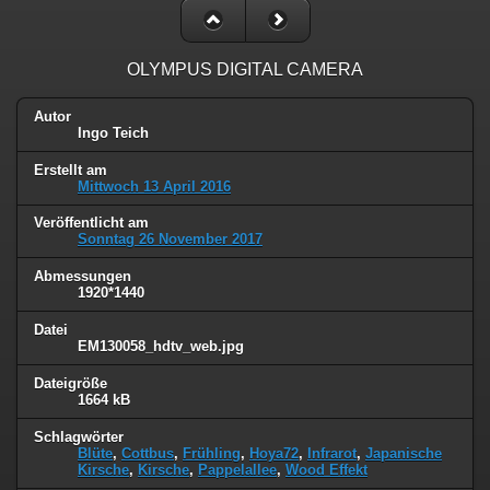
OLYMPUS DIGITAL CAMERA
Autor
Ingo Teich
Erstellt am
Mittwoch 13 April 2016
Veröffentlicht am
Sonntag 26 November 2017
Abmessungen
1920*1440
Datei
EM130058_hdtv_web.jpg
Dateigröße
1664 kB
Schlagwörter
Blüte
,
Cottbus
,
Frühling
,
Hoya72
,
Infrarot
,
Japanische
Kirsche
,
Kirsche
,
Pappelallee
,
Wood Effekt