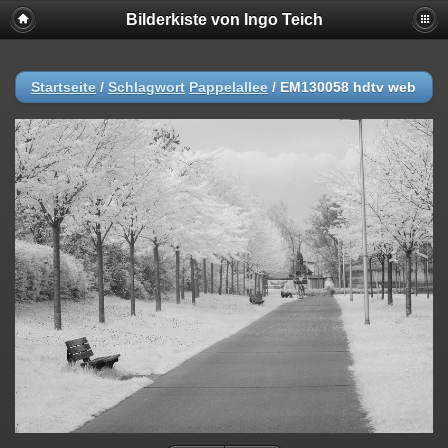
Bilderkiste von Ingo Teich
Startseite
/
Schlagwort
Pappelallee
/
EM130058 hdtv web