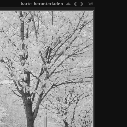
karte
herunterladen
3/5