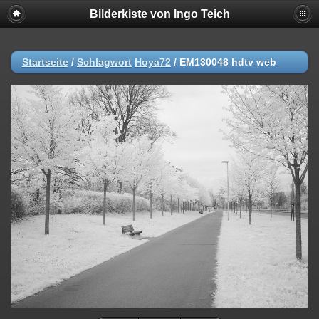
Bilderkiste von Ingo Teich
Startseite
/
Schlagwort
Hoya72
/
EM130048 hdtv web