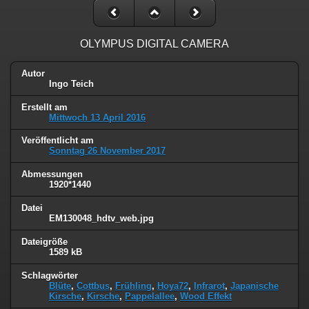
OLYMPUS DIGITAL CAMERA
Autor
Ingo Teich
Erstellt am
Mittwoch 13 April 2016
Veröffentlicht am
Sonntag 26 November 2017
Abmessungen
1920*1440
Datei
EM130048_hdtv_web.jpg
Dateigröße
1589 kB
Schlagwörter
Blüte
,
Cottbus
,
Frühling
,
Hoya72
,
Infrarot
,
Japanische
Kirsche
,
Kirsche
,
Pappelallee
,
Wood Effekt