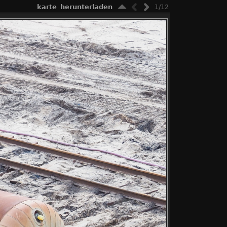
karte
herunterladen
1/12