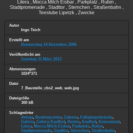
Litera , Mocca Milch Eisbar , Parkplatz , Rubin ,
Stadtpromenade , Stadttor , Sternchen , Straßenbahn ,
Teestube Lipetzk , Zwecke
Autor
Ingo Teich
Erstellt am
Donnerstag 14 Dezember 2006
Veröffentlicht am
Sonntag 31 März 2013
Abmessungen
1024*371
Datei
7_Baustelle_cbs2_web_web.jpg
Dateigröße
300 kB
Schlagwörter
Amiga
,
Bowlingcenter
,
Cubana
,
Fußgängerbrücke
,
Galeria
,
Galeria Kaufhof
,
Horten
,
Kaufhof
,
Konsument
,
Litera
,
Mocca Milch Eisbar
,
Parkplatz
,
Rubin
,
Stadtpromenade
,
Stadttor
,
Sternchen
,
Straßenbahn
,