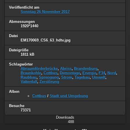
Veröffentlicht am
Sonntag 26 November 2017
Abmessungen
1920*1440
Datei
EM170069_CS6_63_hdtv.jpg
Dateigröße
1811 kB
Schlagwörter
Abraumförderbrücke
,
Abriss
,
Brandenburg
,
Braunkohle
,
Cottbus
,
Demontage
,
Energie
,
F34
,
Nord
,
Raubbau
,
Sprengung
,
Strom
,
Tagebau
,
Umwelt
,
Vattenfall
,
Zerstörung
Alben
Cottbus
/
Stadt und Umgebung
Besuche
73371
Downloads
488