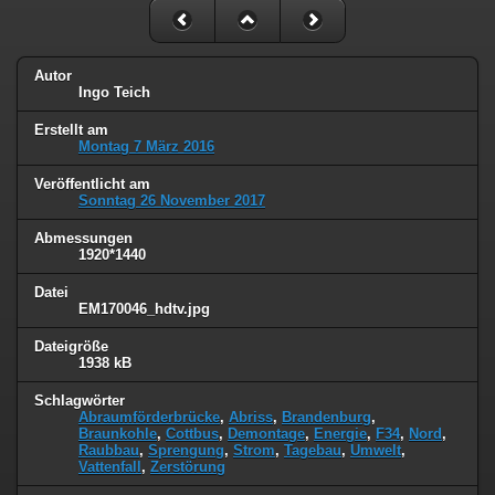
Autor
Ingo Teich
Erstellt am
Montag 7 März 2016
Veröffentlicht am
Sonntag 26 November 2017
Abmessungen
1920*1440
Datei
EM170046_hdtv.jpg
Dateigröße
1938 kB
Schlagwörter
Abraumförderbrücke
,
Abriss
,
Brandenburg
,
Braunkohle
,
Cottbus
,
Demontage
,
Energie
,
F34
,
Nord
,
Raubbau
,
Sprengung
,
Strom
,
Tagebau
,
Umwelt
,
Vattenfall
,
Zerstörung