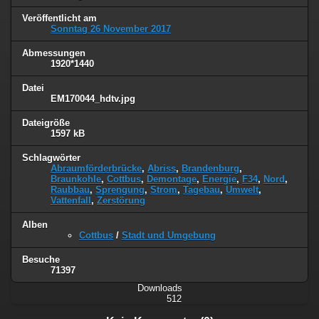
Veröffentlicht am
Sonntag 26 November 2017
Abmessungen
1920*1440
Datei
EM170044_hdtv.jpg
Dateigröße
1597 kB
Schlagwörter
Abraumförderbrücke
,
Abriss
,
Brandenburg
,
Braunkohle
,
Cottbus
,
Demontage
,
Energie
,
F34
,
Nord
,
Raubbau
,
Sprengung
,
Strom
,
Tagebau
,
Umwelt
,
Vattenfall
,
Zerstörung
Alben
Cottbus
/
Stadt und Umgebung
Besuche
71397
Downloads
512