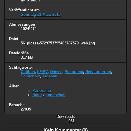
Ingo Teich
Veröffentlicht am
Sonntag 31 März 2013
Abmessungen
1024*474
Datei
56_picasa-5729753795403787570_web.jpg
Dateigröße
317 kB
Schlagwörter
Cottbus
,
LMBV
,
Ostsee
,
Panorama
,
Renaturierung
,
Schlichow
,
Tagebau
Alben
Panorama
Natur
/
Landschaft
Besuche
27035
Downloads
931
Kein Kommentar (0)