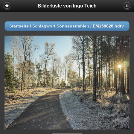
Bilderkiste von Ingo Teich
Startseite
/
Schlagwort
Sonnenstrahlen
/
EM150828 hdtv