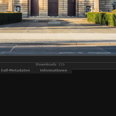
Downloads
319
Exif-Metadaten
Informationen
Jugendstil Theater der Stadt Cottbus.
chland , Jugendstil , Karl-Liebknecht-Straße , Staatstheater, L 49, Br
enburg
,
Cottbus
,
Deutschland
,
Jugendstil
,
kunst
,
Staatstheater
,
T
Hersteller
OLYMPUS IMAGING CORP.