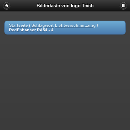
Bilderkiste von Ingo Teich
Startseite
/
Schlagwort
Lichtverschmutzung
/
RedEnhancer RA54 - 4