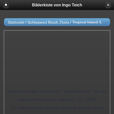
Bilderkiste von Ingo Teich
Startseite
/
Schlagwort
Ricoh Theta
/
Tropical Island 3.