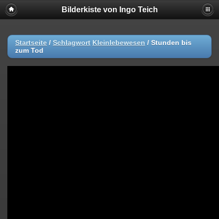
Bilderkiste von Ingo Teich
Startseite
/
Schlagwort
Kleinlebewesen
/
Stunden bis
zum Tod