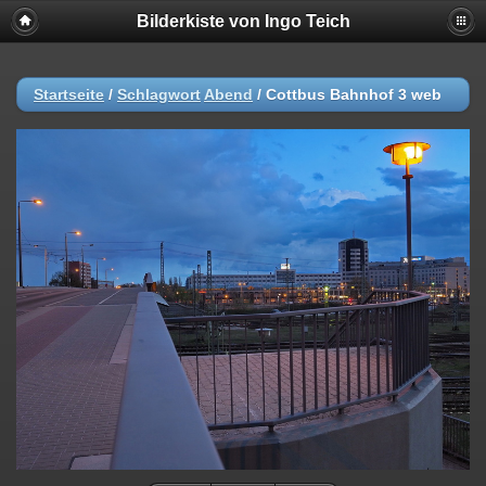
Bilderkiste von Ingo Teich
Startseite
/
Schlagwort
Abend
/
Cottbus Bahnhof 3 web