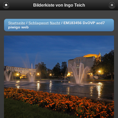
Bilderkiste von Ingo Teich
Startseite
/
Schlagwort
Nacht
/
EM183456 DxOVP acd7
piwigo web