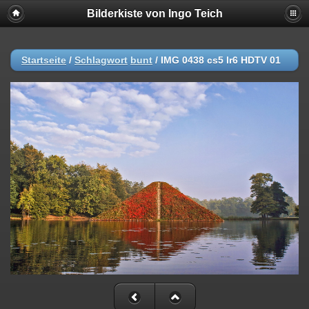
Bilderkiste von Ingo Teich
Startseite
/
Schlagwort
bunt
/
IMG 0438 cs5 lr6 HDTV 01