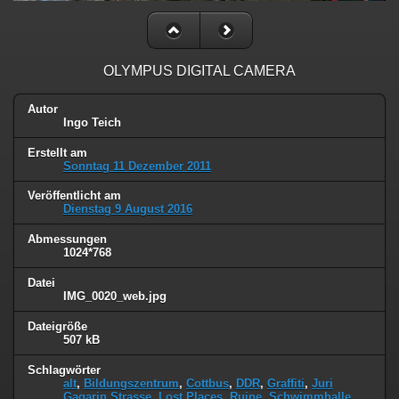
OLYMPUS DIGITAL CAMERA
Autor
Ingo Teich
Erstellt am
Sonntag 11 Dezember 2011
Veröffentlicht am
Dienstag 9 August 2016
Abmessungen
1024*768
Datei
IMG_0020_web.jpg
Dateigröße
507 kB
Schlagwörter
alt
,
Bildungszentrum
,
Cottbus
,
DDR
,
Graffiti
,
Juri
Gagarin Strasse
,
Lost Places
,
Ruine
,
Schwimmhalle
,