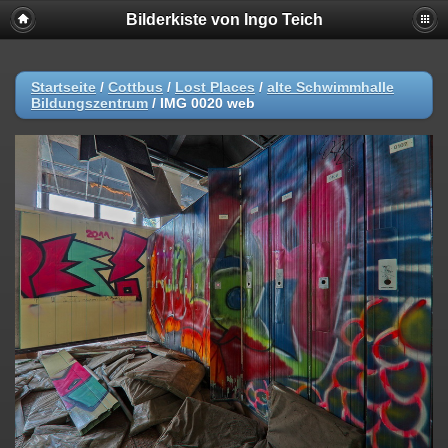
Bilderkiste von Ingo Teich
Startseite
/
Cottbus
/
Lost Places
/
alte Schwimmhalle
Bildungszentrum
/
IMG 0020 web