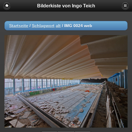
Bilderkiste von Ingo Teich
Startseite
/
Schlagwort
alt
/
IMG 0024 web