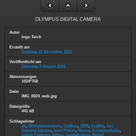
OLYMPUS DIGITAL CAMERA
Autor
Ingo Teich
Erstellt am
Sonntag 11 Dezember 2011
Veröffentlicht am
Dienstag 9 August 2016
Abmessungen
1024*768
Datei
IMG_0024_web.jpg
Dateigröße
441 kB
Schlagwörter
alt
,
Bildungszentrum
,
Cottbus
,
DDR
,
Graffiti
,
Juri
Gagarin Strasse
,
Lost Places
,
Ruine
,
Schwimmhalle
,
Urban Explorer
,
Urbex
,
Vandalismus
,
Verfall