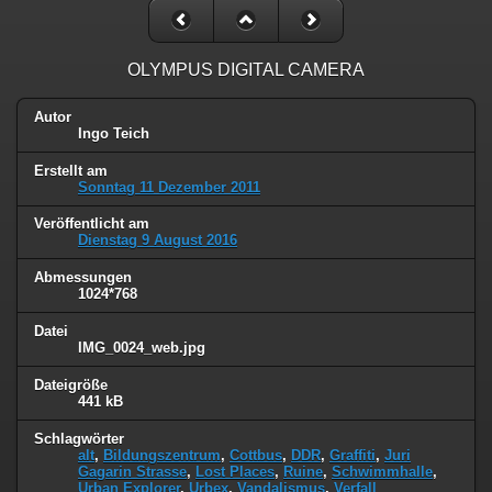
OLYMPUS DIGITAL CAMERA
Autor
Ingo Teich
Erstellt am
Sonntag 11 Dezember 2011
Veröffentlicht am
Dienstag 9 August 2016
Abmessungen
1024*768
Datei
IMG_0024_web.jpg
Dateigröße
441 kB
Schlagwörter
alt
,
Bildungszentrum
,
Cottbus
,
DDR
,
Graffiti
,
Juri
Gagarin Strasse
,
Lost Places
,
Ruine
,
Schwimmhalle
,
Urban Explorer
,
Urbex
,
Vandalismus
,
Verfall