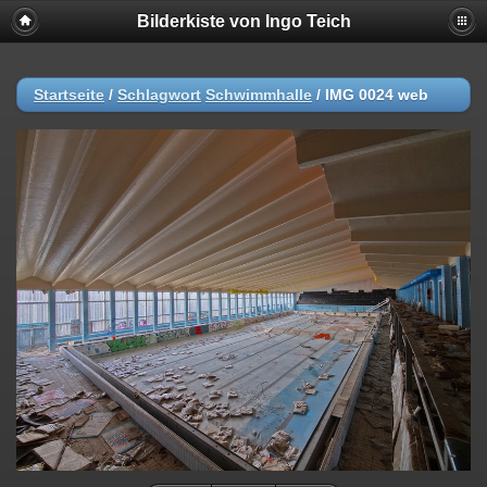
Bilderkiste von Ingo Teich
Startseite
/
Schlagwort
Schwimmhalle
/
IMG 0024 web