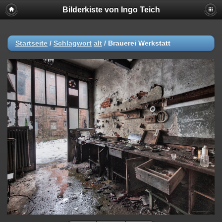
Bilderkiste von Ingo Teich
Startseite
/
Schlagwort
alt
/
Brauerei Werkstatt