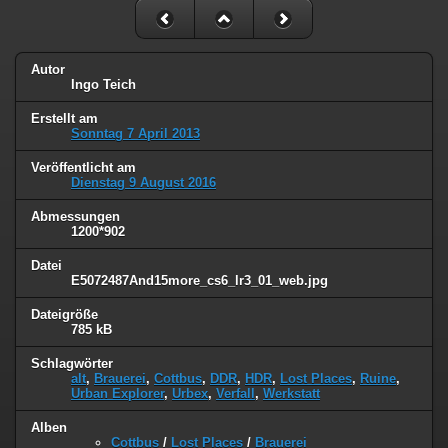
Autor
Ingo Teich
Erstellt am
Sonntag 7 April 2013
Veröffentlicht am
Dienstag 9 August 2016
Abmessungen
1200*902
Datei
E5072487And15more_cs6_lr3_01_web.jpg
Dateigröße
785 kB
Schlagwörter
alt
,
Brauerei
,
Cottbus
,
DDR
,
HDR
,
Lost Places
,
Ruine
,
Urban Explorer
,
Urbex
,
Verfall
,
Werkstatt
Alben
Cottbus
/
Lost Places
/
Brauerei