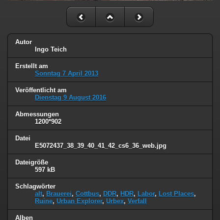
Autor
Ingo Teich
Erstellt am
Sonntag 7 April 2013
Veröffentlicht am
Dienstag 9 August 2016
Abmessungen
1200*902
Datei
E5072437_38_39_40_41_42_cs6_36_web.jpg
Dateigröße
597 kB
Schlagwörter
alt
,
Brauerei
,
Cottbus
,
DDR
,
HDR
,
Labor
,
Lost Places
,
Ruine
,
Urban Explorer
,
Urbex
,
Verfall
Alben