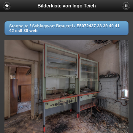
Bilderkiste von Ingo Teich
Startseite
/
Schlagwort
Brauerei
/
E5072437 38 39 40 41
42 cs6 36 web