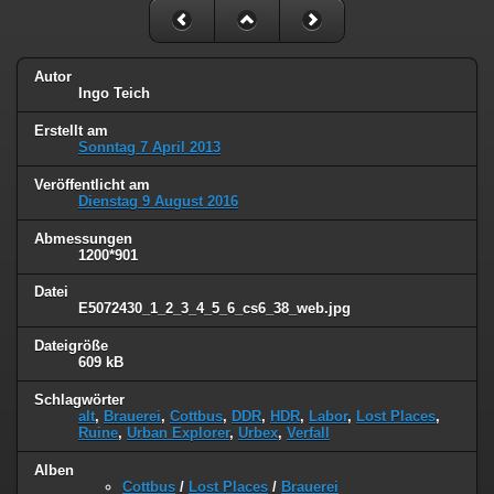
Autor
Ingo Teich
Erstellt am
Sonntag 7 April 2013
Veröffentlicht am
Dienstag 9 August 2016
Abmessungen
1200*901
Datei
E5072430_1_2_3_4_5_6_cs6_38_web.jpg
Dateigröße
609 kB
Schlagwörter
alt
,
Brauerei
,
Cottbus
,
DDR
,
HDR
,
Labor
,
Lost Places
,
Ruine
,
Urban Explorer
,
Urbex
,
Verfall
Alben
Cottbus
/
Lost Places
/
Brauerei