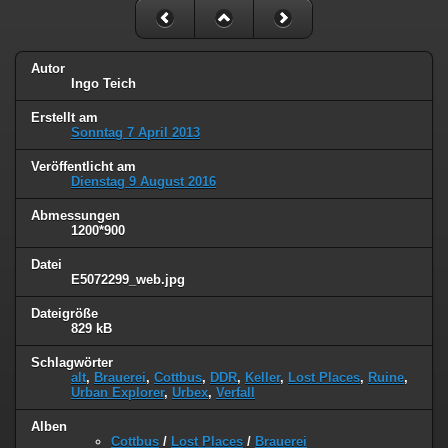
Autor
Ingo Teich
Erstellt am
Sonntag 7 April 2013
Veröffentlicht am
Dienstag 9 August 2016
Abmessungen
1200*900
Datei
E5072299_web.jpg
Dateigröße
829 kB
Schlagwörter
alt
,
Brauerei
,
Cottbus
,
DDR
,
Keller
,
Lost Places
,
Ruine
,
Urban Explorer
,
Urbex
,
Verfall
Alben
Cottbus
/
Lost Places
/
Brauerei