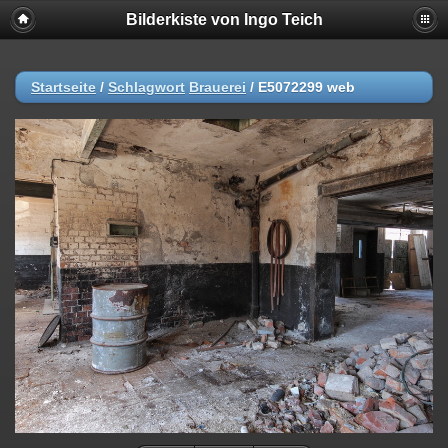
Bilderkiste von Ingo Teich
Startseite
/
Schlagwort
Brauerei
/
E5072299 web