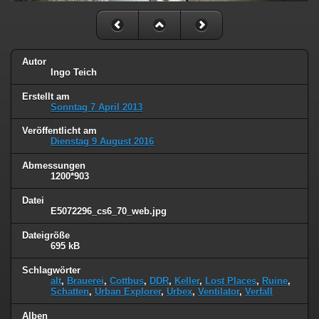
Autor
Ingo Teich
Erstellt am
Sonntag 7 April 2013
Veröffentlicht am
Dienstag 9 August 2016
Abmessungen
1200*903
Datei
E5072296_cs6_70_web.jpg
Dateigröße
695 kB
Schlagwörter
alt
,
Brauerei
,
Cottbus
,
DDR
,
Keller
,
Lost Places
,
Ruine
,
Schatten
,
Urban Explorer
,
Urbex
,
Ventilator
,
Verfall
Alben