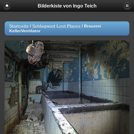
Bilderkiste von Ingo Teich
Startseite
/
Schlagwort
Lost Places
/
Brauerei
KellerVentilator