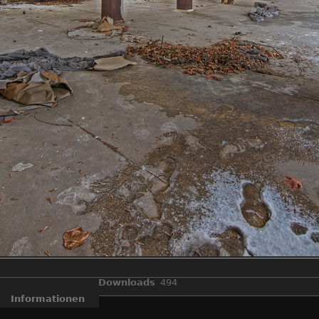
Downloads
494
Informationen
DR
,
Lost Places
,
Ruine
,
Stoff
,
Tuchkontor
,
Urban Explorer
,
Urbex
,
V