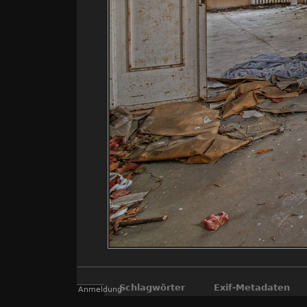
Schlagwörter
Exif-Metadaten
Anmeldung
Cottbus
,
DDR
,
Fabrik
,
H