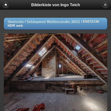
Bilderkiste von Ingo Teich
Startseite
/
Schlagwort
Mühlenstraße 30/31
/
E5072136
HDR web