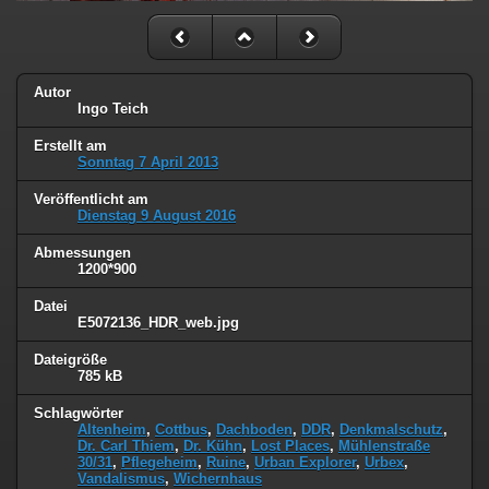
Autor
Ingo Teich
Erstellt am
Sonntag 7 April 2013
Veröffentlicht am
Dienstag 9 August 2016
Abmessungen
1200*900
Datei
E5072136_HDR_web.jpg
Dateigröße
785 kB
Schlagwörter
Altenheim
,
Cottbus
,
Dachboden
,
DDR
,
Denkmalschutz
,
Dr. Carl Thiem
,
Dr. Kühn
,
Lost Places
,
Mühlenstraße
30/31
,
Pflegeheim
,
Ruine
,
Urban Explorer
,
Urbex
,
Vandalismus
,
Wichernhaus