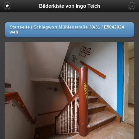
Bilderkiste von Ingo Teich
Startseite
/
Schlagwort
Mühlenstraße 30/31
/
E5042024
web