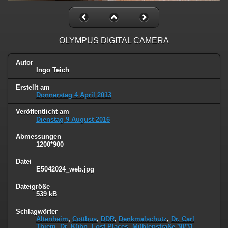
OLYMPUS DIGITAL CAMERA
Autor
Ingo Teich
Erstellt am
Donnerstag 4 April 2013
Veröffentlicht am
Dienstag 9 August 2016
Abmessungen
1200*900
Datei
E5042024_web.jpg
Dateigröße
539 kB
Schlagwörter
Altenheim
,
Cottbus
,
DDR
,
Denkmalschutz
,
Dr. Carl
Thiem
,
Dr. Kühn
,
Lost Places
,
Mühlenstraße 30/31
,