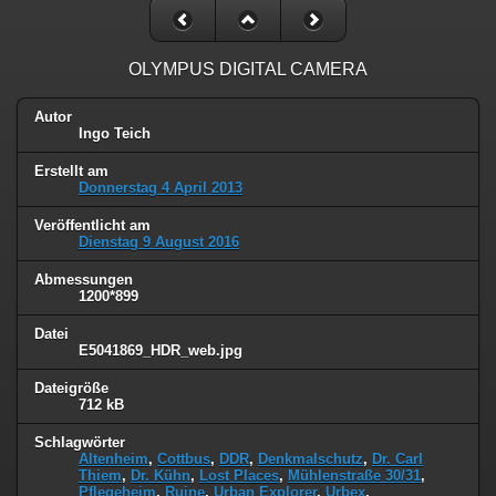
OLYMPUS DIGITAL CAMERA
Autor
Ingo Teich
Erstellt am
Donnerstag 4 April 2013
Veröffentlicht am
Dienstag 9 August 2016
Abmessungen
1200*899
Datei
E5041869_HDR_web.jpg
Dateigröße
712 kB
Schlagwörter
Altenheim
,
Cottbus
,
DDR
,
Denkmalschutz
,
Dr. Carl
Thiem
,
Dr. Kühn
,
Lost Places
,
Mühlenstraße 30/31
,
Pflegeheim
,
Ruine
,
Urban Explorer
,
Urbex
,