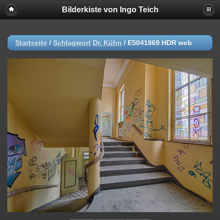
Bilderkiste von Ingo Teich
Startseite
/
Schlagwort
Dr. Kühn
/
E5041869 HDR web